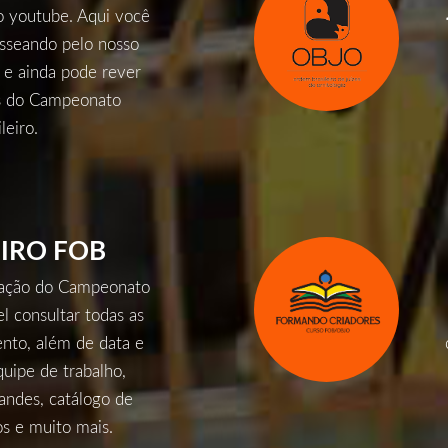
o youtube. Aqui você
sseando pelo nosso
 e ainda pode rever
s do Campeonato
leiro.
EIRO
FOB
lgação do Campeonato
el consultar todas as
nto, além de data e
uipe de trabalho,
tandes, catálogo de
os e muito mais.