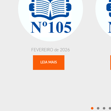
a
FEVEREIRO de 2026
o
LEIA MAIS
m