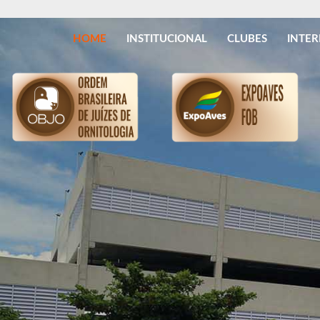
HOME
INSTITUCIONAL
CLUBES
INTE
DIRETORIA
C.O.M.
ESTATUTO SOCIAL
SOCIEDADE CIVIL
GALERIA DE PRESIDENTES
CESSÃO DE MATERIAIS
ANÉIS
PUBLICAÇÕES
COMUNICADO AOS CLUBES