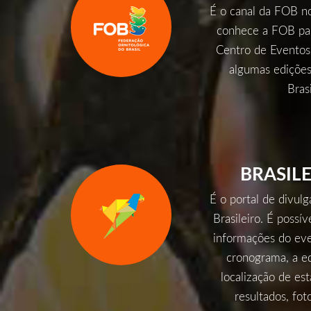
É o canal da FOB n
conhece a FOB pa
Centro de Eventos
algumas ediçõe
Brasi
BRASIL
É o portal de divu
Brasileiro. É possív
informações do eve
cronograma, a eq
localização de es
resultados, fot