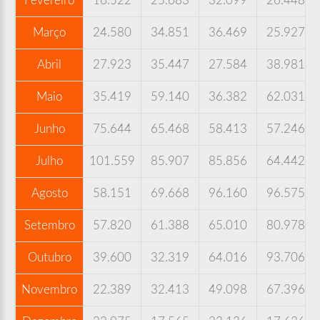
Fevereiro
16.522
25.683
32.099
26.448
Março
24.580
34.851
36.469
25.927
Abril
27.923
35.447
27.584
38.981
Maio
35.419
59.140
36.382
62.031
Junho
75.644
65.468
58.413
57.246
Julho
101.559
85.907
85.856
64.442
Agosto
58.151
69.668
96.160
96.575
Setembro
57.820
61.388
65.010
80.978
Outubro
39.600
32.319
64.016
93.706
Novembro
22.389
32.413
49.098
67.396