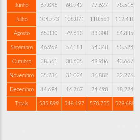
Junho
67.046
60.942
77.627
78.516
Julho
104.773
108.071
110.581
112.410
Agosto
65.330
79.613
88.300
84.885
Setembro
46.969
57.181
54.348
53.524
Outubro
38.561
30.605
48.906
43.667
Novembro
35.736
31.024
36.882
32.276
Dezembro
14.694
14.767
24.498
18.224
Totais
535.899
548.197
570.755
529.689