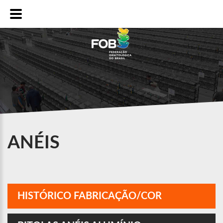
ANÉIS
HISTÓRICO FABRICAÇÃO/COR