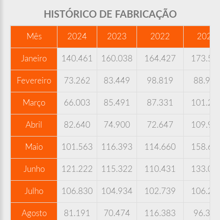
HISTÓRICO DE FABRICAÇÃO
Mês
2024
2023
2022
2021
Janeiro
140.461
160.038
164.427
173.57
Fevereiro
73.262
83.449
98.819
88.938
Março
66.003
85.491
87.331
101.29
Abril
82.640
74.900
72.647
109.98
Maio
101.563
116.393
114.660
158.69
Junho
121.222
115.322
110.431
133.01
Julho
106.830
104.934
102.739
106.29
Agosto
81.191
70.474
116.383
96.342