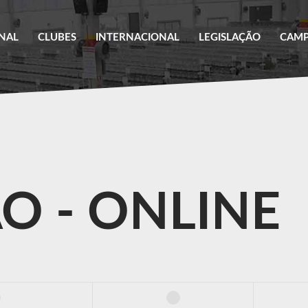
ONAL
CLUBES
INTERNACIONAL
LEGISLAÇÃO
CAM
C.O.M.
REGULAMENTAÇÃO
DEFESA AGROPECUÁRIA - GEDAVE
COMUNICADO IMPORTANTE
TES
O - ONLINE
UBES