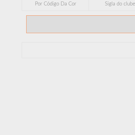
Por Código Da Cor
Sigla do club
FILIAÇÃO DE CLUBES
HINO DA FOB